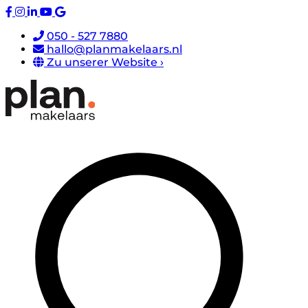
050 - 527 7880
hallo@planmakelaars.nl
Zu unserer Website ›