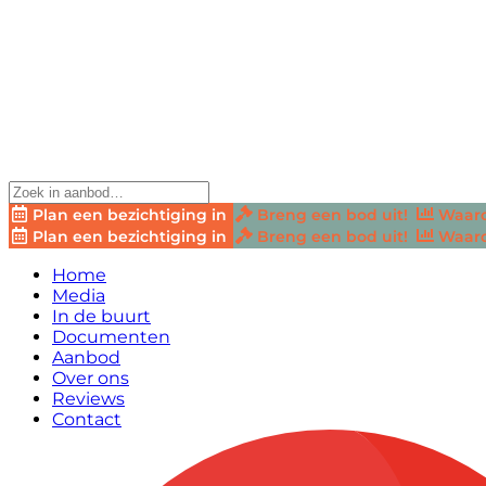
Plan een bezichtiging in
Breng een bod uit!
Waard
Plan een bezichtiging in
Breng een bod uit!
Waard
Home
Media
In de buurt
Documenten
Aanbod
Over ons
Reviews
Contact