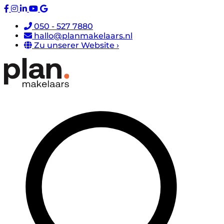
050 - 527 7880
hallo@planmakelaars.nl
Zu unserer Website ›